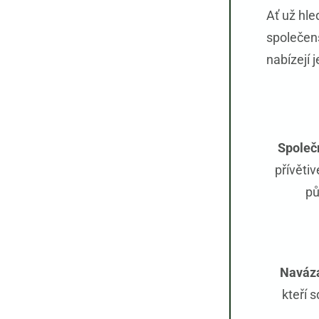
Ať už hle
společens
nabízejí 
Společ
přívěti
pů
Navázat
kteří s