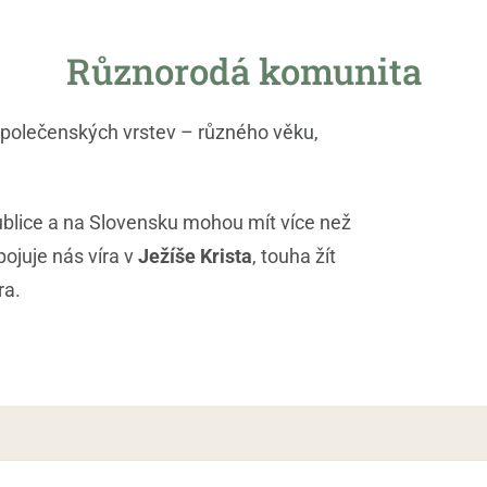
Různorodá komunita
společenských vrstev – různého věku,
blice a na Slovensku mohou mít více než
pojuje nás víra v
Ježíše Krista
, touha žít
ra.