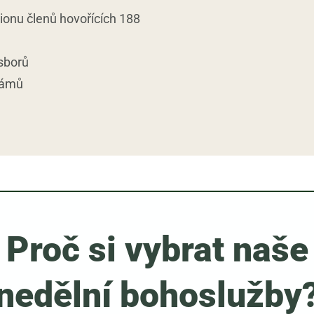
lionu členů hovořících 188
sborů
rámů
Proč si vybrat naše
nedělní bohoslužby