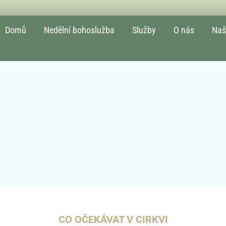
Domů
Nedělní bohoslužba​
Služby
O nás
Naš
CO OČEKÁVAT V CIRKVI