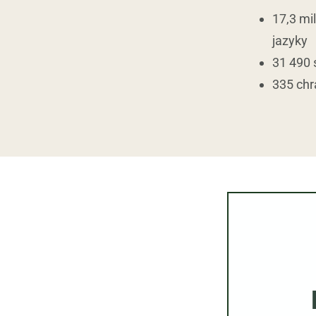
17,3 mi
jazyky
31 490 
335 ch