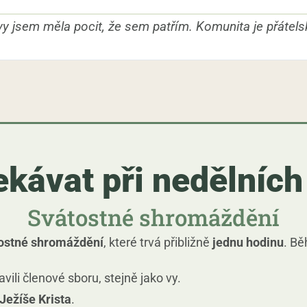
vy jsem měla pocit, že sem patřím. Komunita je přátelsk
kávat při nedělníc
Svátostné shromáždění
ostné shromáždění
, které trvá přibližně
jednu hodinu
. Bě
ravili členové sboru, stejně jako vy.
Ježíše Krista
.