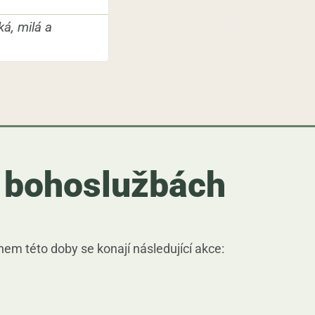
Peťo
á, milá a
"Hledal jsem rodinu a společenstv
růst a společně s dalšími věřícími
h bohoslužbách
hem této doby se konají následující akce: