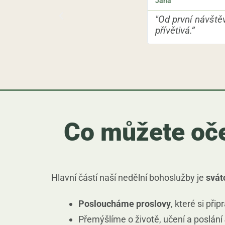
Jana
"Od první návště
přívětivá.”
Co můžete oče
Hlavní částí naší nedělní bohoslužby je
svát
Posloucháme proslovy
, které si přip
Přemýšlíme o životě, učení a poslání