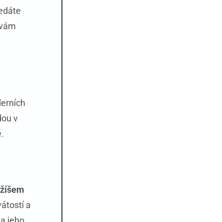
ledáte
 vám
erních
dou v
.
ežíšem
átostí a
a jeho