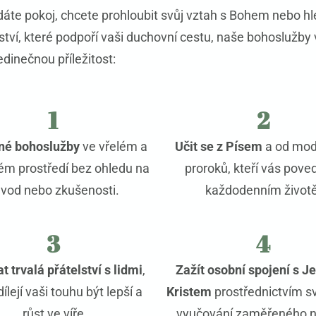
dáte pokoj, chcete prohloubit svůj vztah s Bohem nebo h
tví, které podpoří vaši duchovní cestu, naše bohoslužby
jedinečnou příležitost:
1
2
né bohoslužby
ve vřelém a
Učit se z Písem
a od mod
vém prostředí bez ohledu na
proroků, kteří vás pove
vod nebo zkušenosti.
každodenním životě
3
4
 trvalá přátelství s lidmi
,
Zažít osobní spojení s J
dílejí vaši touhu být lepší a
Kristem
prostřednictvím sv
růst ve víře
vyučování zaměřeného n