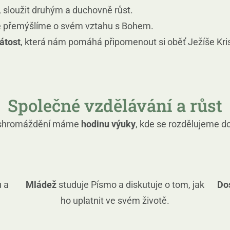
, sloužit druhým a duchovně růst.
e přemýšlíme o svém vztahu s Bohem.
átost
, která nám pomáhá připomenout si oběť Ježíše Kri
Společné vzdělávání a růst
 shromáždění máme
hodinu výuky
, kde se rozdělujeme d
ů a
Mládež
studuje Písmo a diskutuje o tom, jak
Do
ho uplatnit ve svém životě.