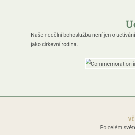
U
Naše nedělní bohoslužba není jen o uctívání
jako církevní rodina.
VĚ
Po celém svě