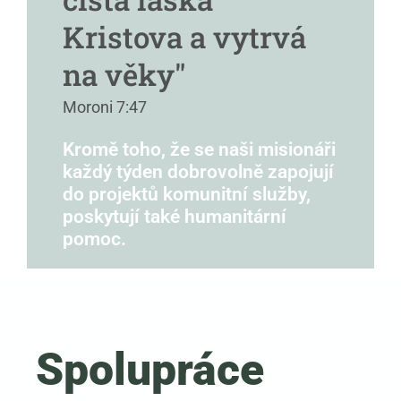
Kristova a vytrvá
na věky"
Moroni 7:47
Kromě toho, že se naši misionáři
každý týden dobrovolně zapojují
do projektů komunitní služby,
poskytují také humanitární
pomoc.
Spolupráce