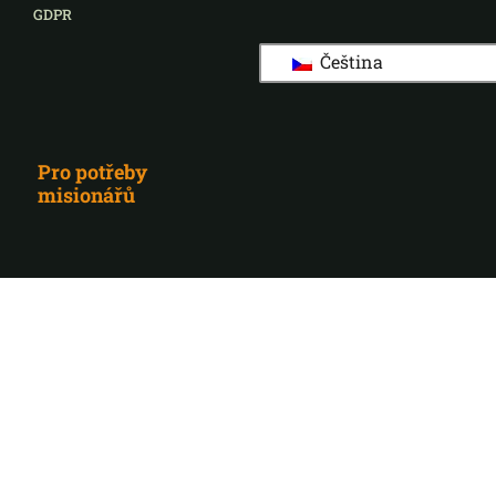
GDPR
Čeština
Pro potřeby
misionářů