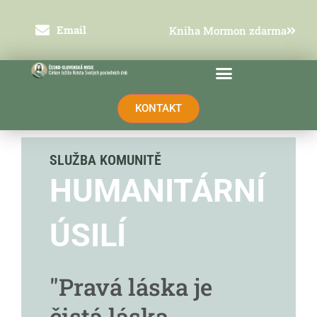
Přeskočit
na
obsah
Email
Kniha Mormon zdarma
KONTAKT
SLUŽBA KOMUNITĚ
HUMANITÁRNÍ
ÚSILÍ
"Pravá láska je
čistá láska