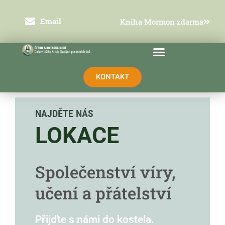
Přeskočit
na
obsah
Email
Kniha Mormon zdarma
KONTAKT
NAJDĚTE NÁS
LOKACE
Společenství víry,
učení a přátelství
Přijďte s námi do kostela.