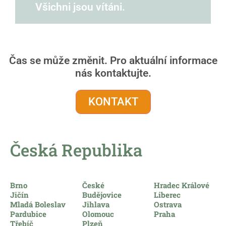
Všichni jsou vítáni.
Čas se může změnit. Pro aktuální informace
nás kontaktujte.
KONTAKT
Česká Republika​
Brno
České
Hradec Králové
Jičín
Budějovice
Liberec
Mladá Boleslav
Jihlava
Ostrava
Pardubice
Olomouc
Praha
Třebíč
Plzeň