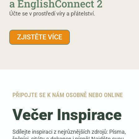
a EnglishConnect 2
Účte se v prostředí víry a přátelství.
ZJISTĚTE VÍCE
PŘIPOJTE SE K NÁM OSOBNĚ NEBO ONLINE
Večer Inspirace
Sdílejte inspiraci z nejrůznějších zdrojů: Písma,
řečníci, citáty a dokonce i písně! Najděte svou