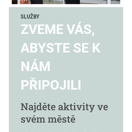
SLUŽBY
ZVEME VÁS,
ABYSTE SE K
NÁM
PŘIPOJILI
Najděte aktivity ve
svém městě