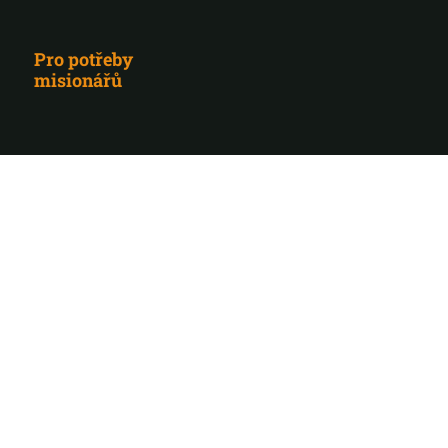
Pro potřeby
misionářů