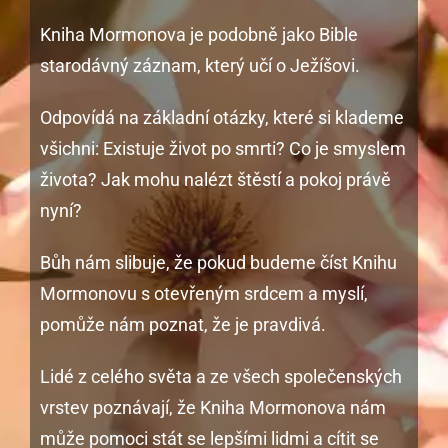
Kniha Mormonova je podobně jako Bible
starodávný záznam, který učí o Ježíšovi.
Odpovídá na základní otázky, které si klademe
všichni: Existuje život po smrti? Co je smyslem
života? Jak mohu nalézt štěstí a pokoj právě
nyní?
Bůh nám slibuje, že pokud budeme číst Knihu
Mormonovu s otevřeným srdcem a myslí,
pomůže nám poznat, že je pravdivá.
Lidé z celého světa a ze všech společenských
vrstev poznávají, že Kniha Mormonova nám
může pomoci stát se lepšími lidmi a cítit se