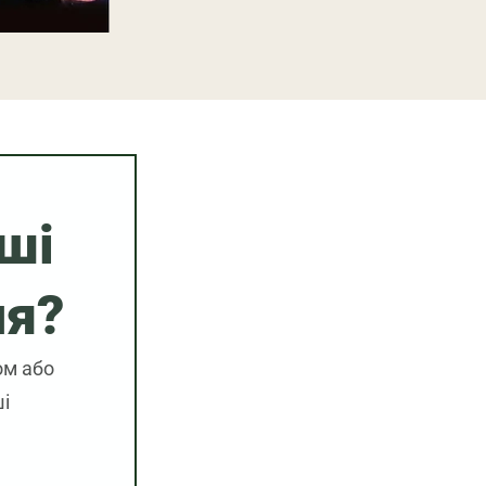
ші
ня?
ом або
і