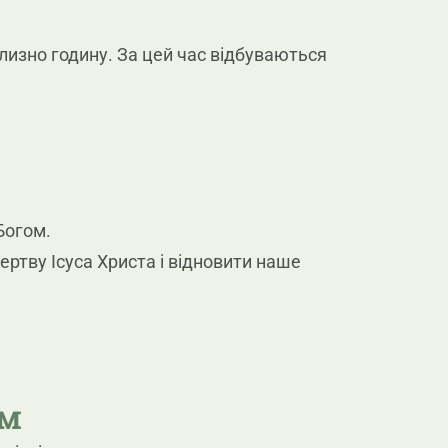
лизно годину. За цей час відбуваються
Богом.
ртву Ісуса Христа і відновити наше
ом