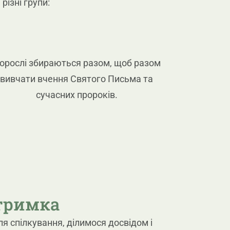
різні групи:
орослі збираються разом, щоб разом
вивчати вчення Святого Письма та
сучасних пророків.
дтримка
ля спілкування, ділимося досвідом і