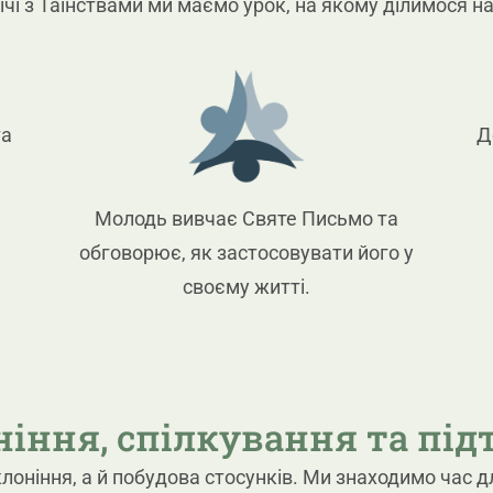
ічі з Таїнствами ми маємо урок, на якому ділимося на 
та
Д
Молодь вивчає Святе Письмо та
обговорює, як застосовувати його у
своєму житті.
іння, спілкування та пі
лоніння, а й побудова стосунків. Ми знаходимо час д