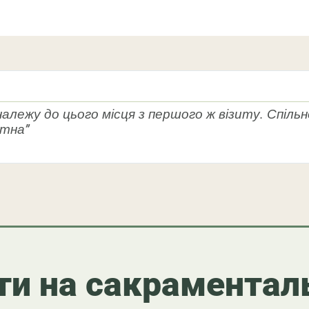
 належу до цього місця з першого ж візиту. Спіль
ітна”
ти на сакраментал