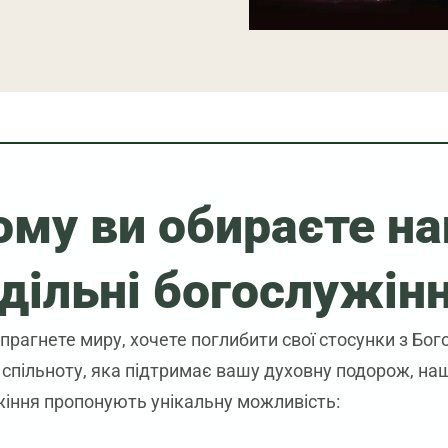
ому ви обираєте на
дільні богослужін
прагнете миру, хочете поглибити свої стосунки з Бог
спільноту, яка підтримає вашу духовну подорож, наш
іння пропонують унікальну можливість: