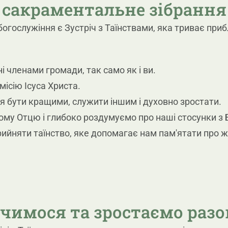
сакраментальне зібрання
гослужіння є Зустріч з Таїнствами, яка триває приб
 членами громади, так само як і ви.
ісію Ісуса Христа.
 бути кращими, служити іншим і духовно зростати.
у Отцю і глибоко роздумуємо про наші стосунки з 
йняти таїнство, яке допомагає нам пам'ятати про же
чимося та зростаємо раз