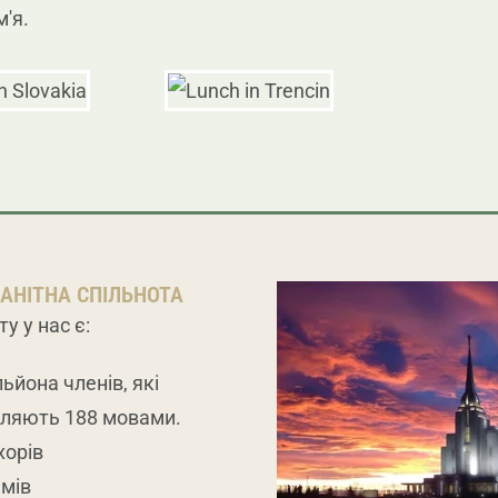
'я.
АНІТНА СПІЛЬНОТА
у у нас є:
льйона членів, які
ляють 188 мовами.
хорів
амів