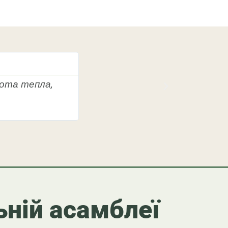
Peťo
нота тепла,
"Я шукав сім'ю та спільноту в
де можу зростати і брати уч
мандрівках віри.”
ьній асамблеї