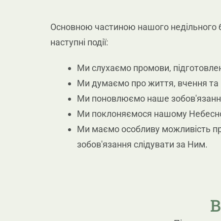
Основною частиною нашого недільного бо
наступні події:
Ми слухаємо промови, підготовлені
Ми думаємо про життя, вчення та м
Ми поновлюємо наше зобов'язання
Ми поклоняємося нашому Небесном
Ми маємо особливу можливість при
зобов'язання слідувати за Ним.
В