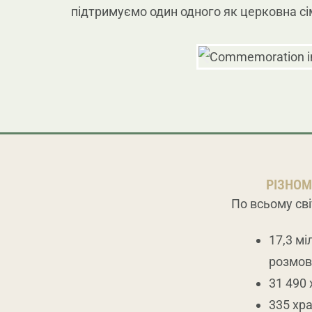
підтримуємо один одного як церковна сім
РІЗНОМ
По всьому світ
17,3 мі
розмов
31 490 
335 хр