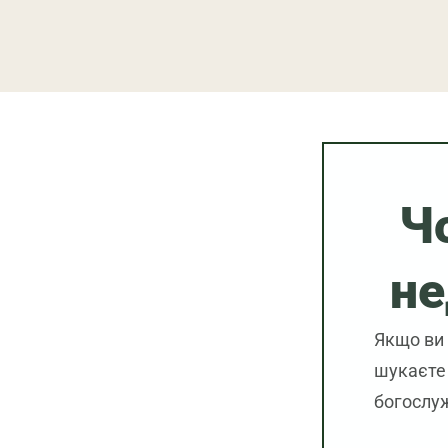
Ч
не
Якщо ви 
шукаєте 
богослуж