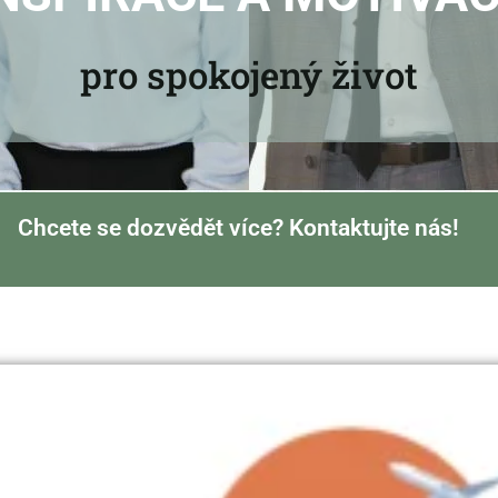
pro spokojený život
Chcete se dozvědět více? Kontaktujte nás!