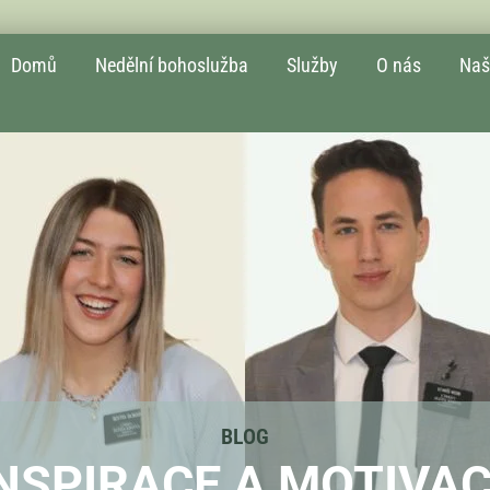
Domů
Nedělní bohoslužba​
Služby
O nás
Naš
BLOG
NSPIRACE A MOTIVA