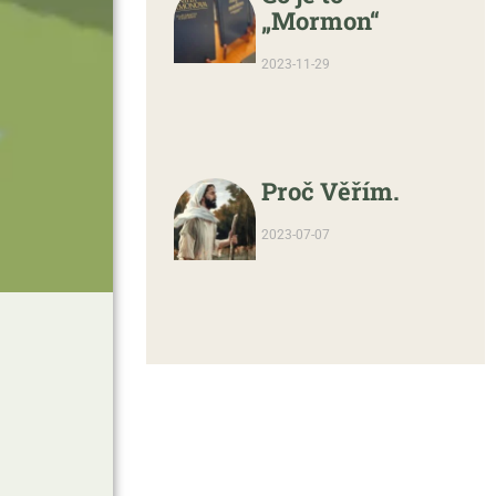
„Mormon“
2023-11-29
Proč Věřím.
2023-07-07