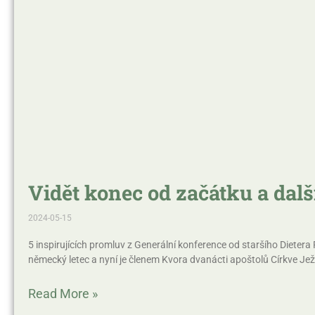
Vidět konec od začátku a dalš
2024-05-15
5 inspirujících promluv z Generální konference od staršího Dietera F
německý letec a nyní je členem Kvora dvanácti apoštolů Církve Je
Read More »