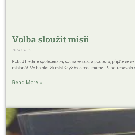
Volba sloužit misii
2024-04-08
Pokud hledáte společenství, sounáležitost a podporu, přijďte se setk
misionáři Volba sloužit misi Když bylo mojí mámě 15, potřebovala 
Read More »