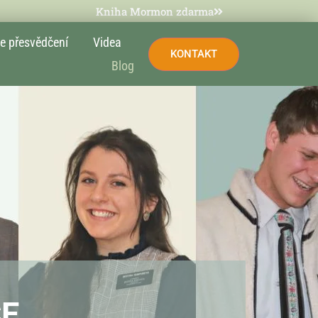
Kniha Mormon zdarma
e přesvědčení
Videa
KONTAKT
Blog
CE