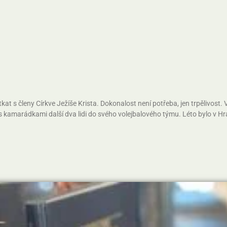
at s členy Církve Ježíše Krista. Dokonalost není potřeba, jen trpělivost. V
s kamarádkami další dva lidi do svého volejbalového týmu. Léto bylo v Hr