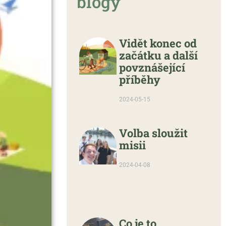
blogy
Vidět konec od
začátku a další
povznášející
příběhy
2024-05-15
Volba sloužit
misii
2024-04-08
Co je to