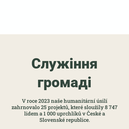
Служіння
громаді
V roce 2023 naše humanitární úsilí
zahrnovalo 25 projektů, které sloužily 8 747
lidem a 1 000 uprchlíků v České a
Slovenské republice.