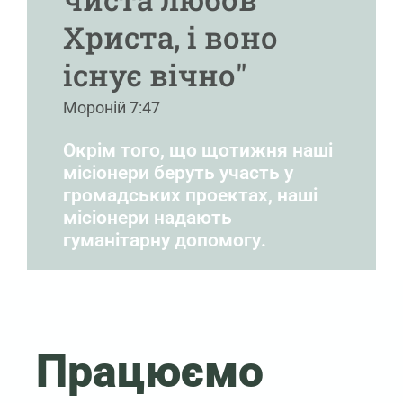
Христа, і воно
існує вічно"
Мороній 7:47
Окрім того, що щотижня наші
місіонери беруть участь у
громадських проектах, наші
місіонери надають
гуманітарну допомогу.
Працюємо