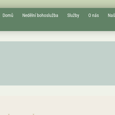
Domů
Nedělní bohoslužba​
Služby
O nás
Naš