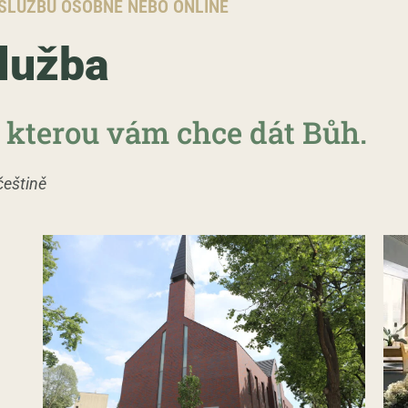
OSLUŽBU OSOBNĚ NEBO ONLINE
lužba
, kterou vám chce dát Bůh.
češtině