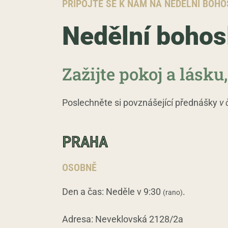
PŘIPOJTE SE K NÁM NA NEDĚLNÍ BOH
Nedělní bohos
Zažijte pokoj a lásku
Poslechněte si povznášející přednášky
v 
PRAHA
OSOBNĚ
Den a čas
: Neděle v 9:30
.
(rano)
Adresa
: Neveklovská 2128/2a